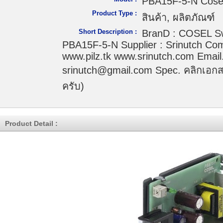
PBA15F-5-N Cose
Product Type :
สินค้า, ผลิตภัณฑ์
Short Description :
BranD : COSEL Sw
PBA15F-5-N Supplier : Srinutch Com
www.pilz.tk www.srinutch.com Email.
srinutch@gmail.com Spec. คลิกเอกส
ครับ)
Product Detail :