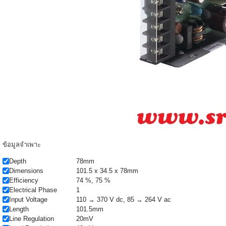
ข้อมูลจำเพาะ
Depth
78mm
Dimensions
101.5 x 34.5 x 78mm
Efficiency
74 %, 75 %
Electrical Phase
1
Input Voltage
110 → 370 V dc, 85 → 264 V ac
Length
101.5mm
Line Regulation
20mV