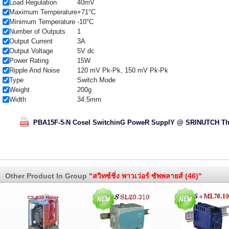
Load Regulation
40mV
Maximum Temperature
+71°C
Minimum Temperature
-10°C
Number of Outputs
1
Output Current
3A
Output Voltage
5V dc
Power Rating
15W
Ripple And Noise
120 mV Pk-Pk, 150 mV Pk-Pk
Type
Switch Mode
Weight
200g
Width
34.5mm
PBA15F-5-N Cosel SwitchinG PoweR SupplY @ SRINUTCH Th
Other Product In Group
"สวิทซ์ชิ่ง พาวเว่อร์ ซัพพลายส์ (46)"