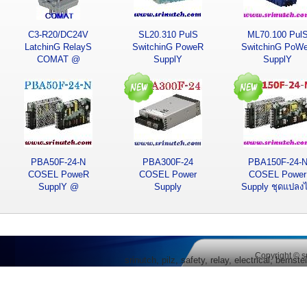
C3-R20/DC24V
SL20.310 PulS
ML70.100 Pul
LatchinG RelayS
SwitchinG PoweR
SwitchinG PoW
COMAT @
SupplY
SupplY
SRINUTCH
PBA50F-24-N
PBA300F-24
PBA150F-24-
COSEL PoweR
COSEL Power
COSEL Power
SupplY @
Supply
Supply ชุดแปลง
SRINUTCH
Copyright © s
srinutch, pilz, safety, relay, electrical, berns