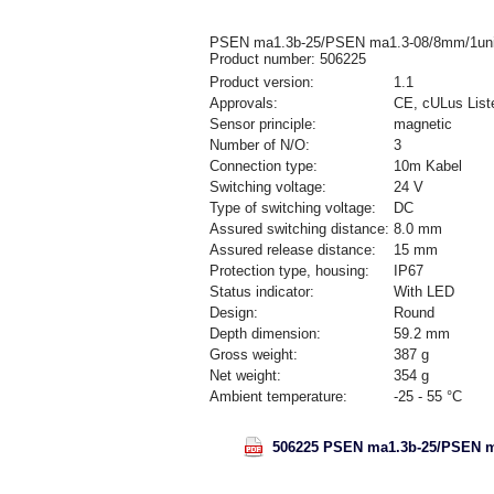
PSEN ma1.3b-25/PSEN ma1.3-08/8mm/1un
Product number: 506225
Product version:
1.1
Approvals:
CE, cULus List
Sensor principle:
magnetic
Number of N/O:
3
Connection type:
10m Kabel
Switching voltage:
24 V
Type of switching voltage:
DC
Assured switching distance:
8.0 mm
Assured release distance:
15 mm
Protection type, housing:
IP67
Status indicator:
With LED
Design:
Round
Depth dimension:
59.2 mm
Gross weight:
387 g
Net weight:
354 g
Ambient temperature:
-25 - 55 °C
506225 PSEN ma1.3b-25/PSEN ma