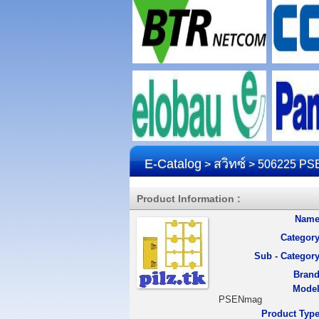
E-Catalog
สวิทซ์
>
> 506225 PSE
Product Information :
Name
Category
Sub - Category
Brand
Model
PSENmag
Product Type