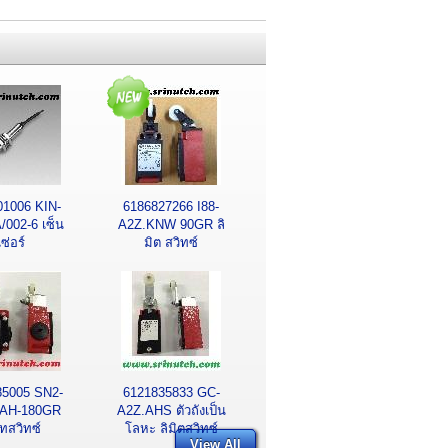
01006 KIN-
6186827266 I88-
002-6 เซ็น
A2Z.KNW 90GR ลิ
เซ่อร์
มิต สวิทซ์
85005 SN2-
6121835833 GC-
AH-180GR
A2Z.AHS ตัวถังเป็น
ิทสวิทซ์
โลหะ ลิมิตสวิทซ์
View All