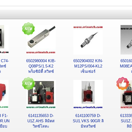
 C74-
6502980004 KIB-
6502904002 KIN-
65016
ิทซ์
Q08PS/1.5-K2
M12PS/004-KL2
M08EA/
ก
พร็อซิมิตี้ สวิทซ์
เซ็นเซ่อร์
 F1-
6141135653 D-
6141100759 D-
61333
R.UN
U1Z.AHS ลิมิตส
SU1.VKS 90GR ลิ
SU1Z.
หยียบ
วิทซ์โลหะ
มิทสวิทซ์
ลิม
ษ