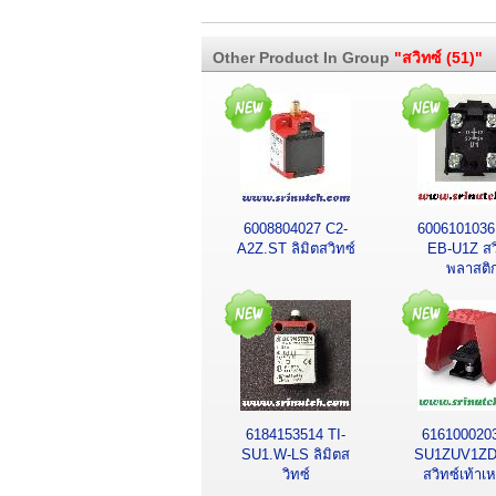
Other Product In Group
"สวิทซ์ (51)"
6008804027 C2-
6006101036
A2Z.ST ลิมิตสวิทซ์
EB-U1Z สว
พลาสติ
6184153514 TI-
6161000203
SU1.W-LS ลิมิตส
SU1ZUV1ZD
วิทซ์
สวิทซ์เท้าเ
แบบพิเศ